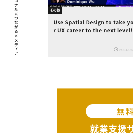
その他
Use Spatial Design to take y
r UX career to the next level!
2024.06
無
就業支援