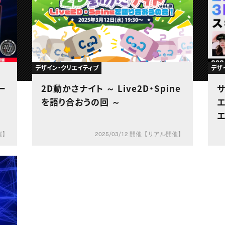
デザイン・クリエイティブ
デザ
ー
2D動かさナイト ～ Live2D・Spine
サ
を語り合おうの回 ～
エイ
催】
2025/03/12 開催【リアル開催】