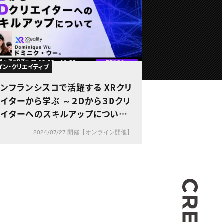
イン・クリエイティブ
ンフランシスコで活躍する XRクリ
ターから学ぶ ～２Dから３Dクリ
エイターへのスキルアップについて
～
2024/07/27 開催【オンライン開催】
CREA