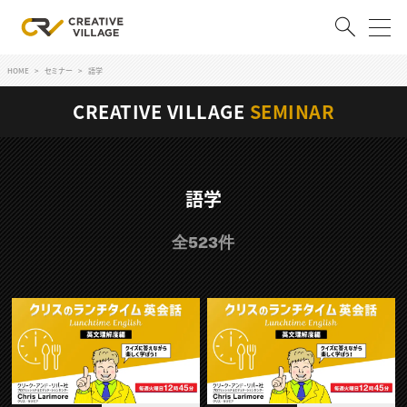
HOME
セミナー
語学
ACCOUNT
CREATIVE VILLAGE
SEMINAR
ログイン
会員登録
RECRUIT
語学
クリエイター求人を探す
全523件
CREATIVE JOB求人検索
特集求人
採用説明会
転職支援サービス
CONTENTS
スキルアップしたい！
スキルアップしたい！ トップ
デザイン
TOP Creator’s コラム
プログラミング