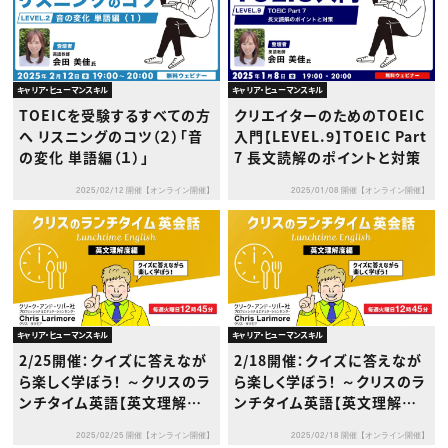
キャリア・ヒューマンスキル
キャリア・ヒューマンスキル
TOEICを受験するすべての方
クリエイターのためのTOEIC
へ リスニングのコツ（２）「音
入門【LEVEL.9】TOEIC Part
の変化 単語編（１）」
7 長文読解のポイントと対策
2025/02/12 開催【オンライン開催】
2025/01/08 開催【オンライン開催】
キャリア・ヒューマンスキル
キャリア・ヒューマンスキル
2/25開催：クイズに答えなが
2/18開催：クイズに答えなが
ら楽しく学ぼう！ ～クリスのラ
ら楽しく学ぼう！ ～クリスのラ
ンチタイム英語【英文理解度
ンチタイム英語【英文理解度
編】～
編】～
2025/02/25 開催【オンライン開催】
2025/02/18 開催【オンライン開催】