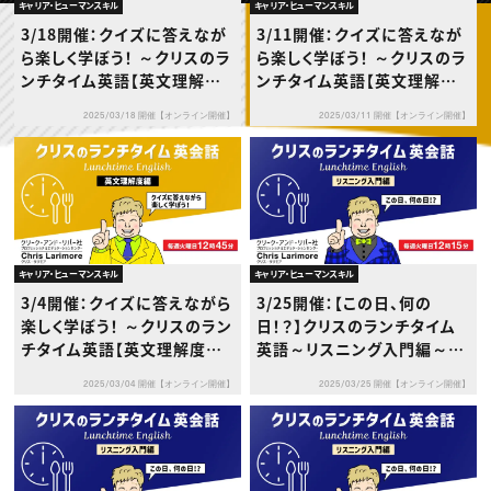
動画配信・映像制作
TOP Creator’s コラム トップ
キャリア・ヒューマンスキル
キャリア・ヒューマンスキル
編集・ライティング
Webクリエイター
セミナー
3/18開催：クイズに答えなが
3/11開催：クイズに答えなが
マーケティング
アプリクリエイター
ディレクション
ら楽しく学ぼう！ ～クリスのラ
ら楽しく学ぼう！ ～クリスのラ
ゲームクリエイター
業界解説・キャリア事情
映像クリエイター
ンチタイム英語【英文理解度
ンチタイム英語【英文理解度
ニュース・トレンド
お役立ち基礎知識
マーケッター
編】～
編】～
クリエイターインタビュー
ニュース・トレンド トップ
2025/03/18 開催【オンライン開催】
2025/03/11 開催【オンライン開催】
C＆R Magazine
Web
映像
ゲーム・エンタメ
広告
出版
CREATIVE VILLAGEからのお知らせ
キャリア・ヒューマンスキル
キャリア・ヒューマンスキル
プロフェッショナル×つながる×メディア
3/4開催：クイズに答えながら
3/25開催：【この日、何の
楽しく学ぼう！ ～クリスのラン
日！？】クリスのランチタイム
チタイム英語【英文理解度編】
英語～リスニング入門編～猫
～
の日
2025/03/04 開催【オンライン開催】
2025/03/25 開催【オンライン開催】