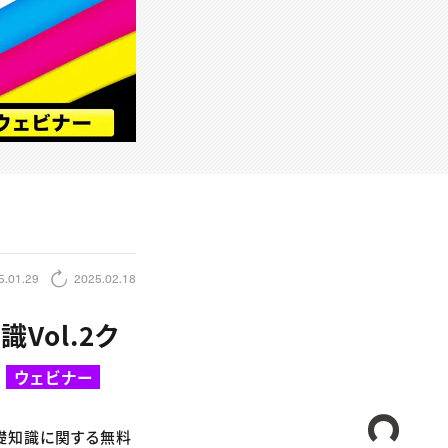
5.01.29
2025.02.18
Vol.2ク
ウェビナー
CREA
基礎知識に関する無料