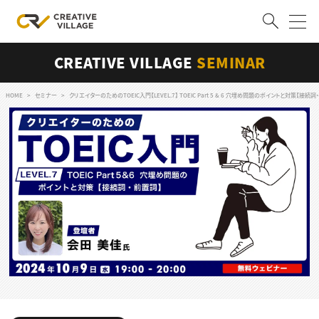
CREATIVE VILLAGE
SEMINAR
ACCOUNT
ログイン
会員登録
HOME
セミナー
クリエイターのためのTOEIC入門【LEVEL.7】 TOEIC Part 5 & 6 穴埋め問題のポイントと対策【接続詞
RECRUIT
クリエイター求人を探す
CREATIVE JOB求人検索
特集求人
採用説明会
転職支援サービス
CONTENTS
スキルアップしたい！
スキルアップしたい！ トップ
デザイン
TOP Creator’s コラム
プログラミング