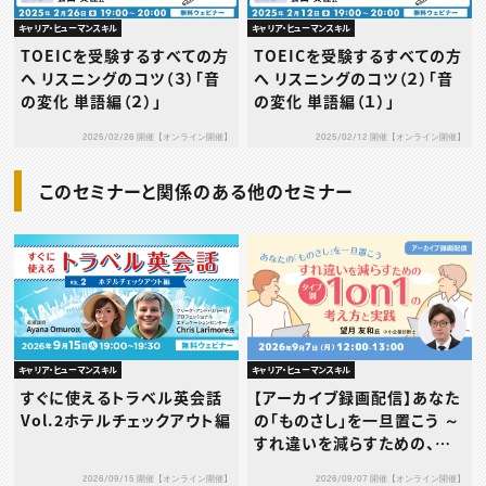
キャリア・ヒューマンスキル
キャリア・ヒューマンスキル
TOEICを受験するすべての方
TOEICを受験するすべての方
へ リスニングのコツ（３）「音
へ リスニングのコツ（２）「音
の変化 単語編（２）」
の変化 単語編（１）」
2025/02/26 開催【オンライン開催】
2025/02/12 開催【オンライン開催】
このセミナーと関係のある他のセミナー
キャリア・ヒューマンスキル
キャリア・ヒューマンスキル
すぐに使えるトラベル英会話
【アーカイブ録画配信】あなた
Vol.2ホテルチェックアウト編
の「ものさし」を一旦置こう ～
すれ違いを減らすための、タ
イプ別1on1の考え方と実践
2026/09/15 開催【オンライン開催】
2026/09/07 開催【オンライン開催】