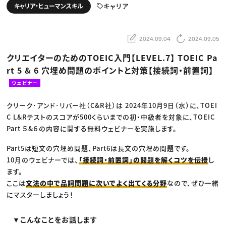
動画配信・映像制作
TOP Creator’s コラム トップ
キャリア
キャリア・ヒューマンスキル
編集・ライティング
Webクリエイター
セミナー
マーケティング
アプリクリエイター
ディレクション
ゲームクリエイター
業界解説・キャリア事情
映像クリエイター
ニュース・トレンド
2024.09.04
2024.09.05
お役立ち基礎知識
マーケッター
クリエイターインタビュー
ニュース・トレンド トップ
クリエイターのためのTOEIC入門【LEVEL.7】 TOEIC Pa
C＆R Magazine
Web
rt 5 & 6 穴埋め問題のポイントと対策【接続詞・前置詞】
映像
ゲーム・エンタメ
ウェビナー
広告
出版
CREATIVE VILLAGEからのお知らせ
クリーク･アンド･リバー社（C&R社）は 2024年10月9日（水）に、TOEI
C L&Rテストのスコアが500くらいまでの初・中級者を対象に、TOEIC
Part ５&６の内容に関する無料ウェビナーを実施します。
プロフェッショナル×つながる×メディア
Part5は短文の穴埋め問題、Part6は長文の穴埋め問題です。
10月のウェビナーでは、
「接続詞・前置詞」の問題を解くコツを伝授
し
ます。
ここは
文法の中で品詞問題に次いでよく出てくる分野
なので、ぜひ一緒
にマスターしましょう！
​▼こんなことをお話します